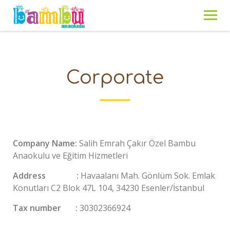
Skip
to
content
Corporate
Company Name:
Salih Emrah Çakır Özel Bambu
Anaokulu ve Eğitim Hizmetleri
Address :
Havaalanı Mah. Gönlüm Sok. Emlak
Konutları C2 Blok 47L 104, 34230 Esenler/İstanbul
Tax number :
30302366924