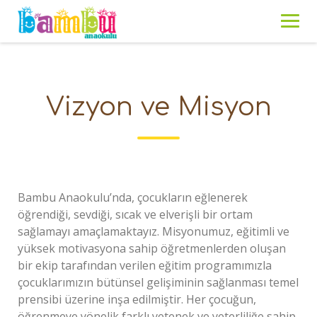
Skip
to
content
Vizyon ve Misyon
Bambu Anaokulu’nda, çocukların eğlenerek
öğrendiği, sevdiği, sıcak ve elverişli bir ortam
sağlamayı amaçlamaktayız. Misyonumuz, eğitimli ve
yüksek motivasyona sahip öğretmenlerden oluşan
bir ekip tarafından verilen eğitim programımızla
çocuklarımızın bütünsel gelişiminin sağlanması temel
prensibi üzerine inşa edilmiştir. Her çocuğun,
öğrenmeye yönelik farklı yetenek ve yeterliliğe sahip